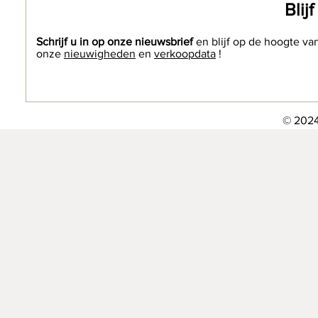
Blij
Schrijf u in op onze nieuwsbrief
en blijf op de hoogte va
onze
nieuwigheden
en
verkoopdata
!
© 2024 The Etn