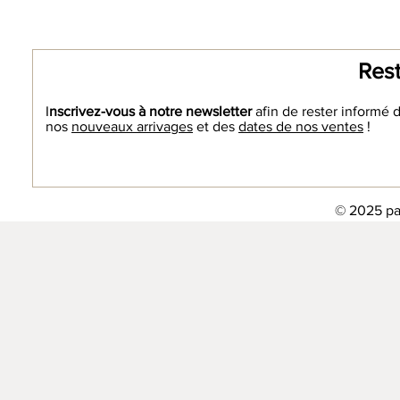
Rest
I
nscrivez-vous à notre newsletter
afin de rester informé 
nos
nouveaux arrivages
et des
dates de nos ventes
!
© 2025 pa