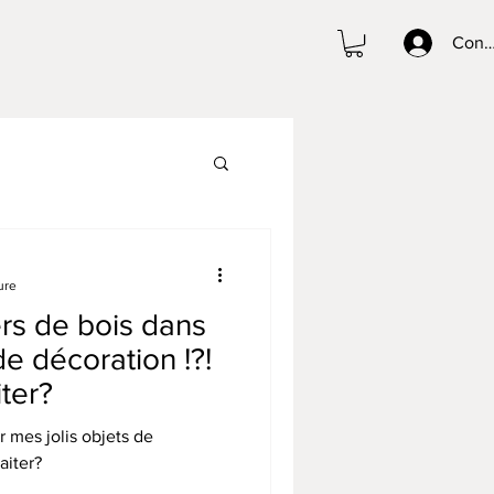
Conn
ure
ers de bois dans
de décoration !?!
ter?
ur mes jolis objets de
aiter?