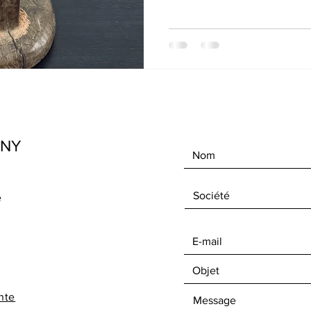
ANY
e
nte