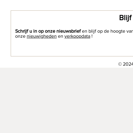
Blij
Schrijf u in op onze nieuwsbrief
en blijf op de hoogte va
onze
nieuwigheden
en
verkoopdata
!
© 2024 The Etn