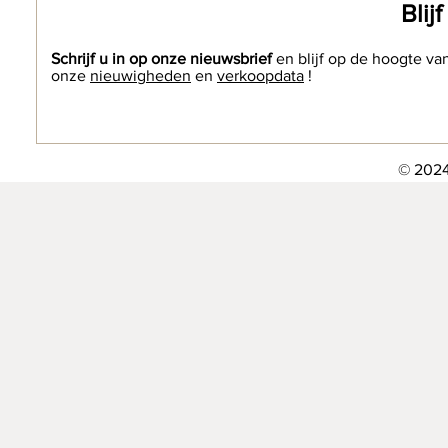
Blij
Schrijf u in op onze nieuwsbrief
en blijf op de hoogte va
onze
nieuwigheden
en
verkoopdata
!
© 2024 The Etn