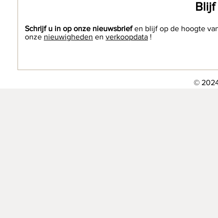
Blij
Schrijf u in op onze nieuwsbrief
en blijf op de hoogte va
onze
nieuwigheden
en
verkoopdata
!
© 2024 The Etn