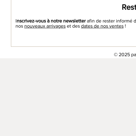
Rest
I
nscrivez-vous à notre newsletter
afin de rester informé 
nos
nouveaux arrivages
et des
dates de nos ventes
!
© 2025 pa